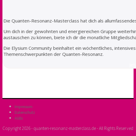
Die Quanten-Resonanz-Masterclass hat dich als allumfassendes
Um dich in der gewohnten und energiereichen Gruppe weiterhi
austauschen zu können, biete ich dir die monatliche Mitglieds
Die Elysium Community beinhaltet ein wöchentliches, intensiv
Themenschwerpunkten der Quanten-Resonanz.
Jet
Impressum
Datenschutz
AGBs
Copyright 2026 - quanten-resonanz-masterclass.de - All Rights Reserved