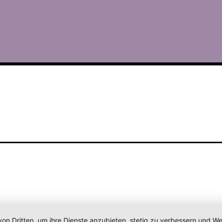
von Dritten, um ihre Dienste anzubieten, stetig zu verbessern und 